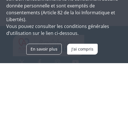
donnée personnelle et sont exemptés de
consentements (Article 82 de la loi Informatique et
Libertés).
Vous pouvez consulter les conditions générales
d’utilisation sur le lien ci-dessous.
En savoir plus
J'ai compris
Archives d'Alsace - Site de Colmar
Bâtiment M / Cité administrative
3, rue Fleischhauer
F-68026 COLMAR
(+33) 3 89 21 97 00
Nous contacter