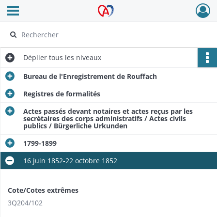
Ouvrir le menu déroulant
Archives Alsace - Colmar
Déplier
tous les niveaux
Bureau de l'Enregistrement de Rouffach
Registres de formalités
Actes passés devant notaires et actes reçus par les
secrétaires des corps administratifs / Actes civils
publics / Bürgerliche Urkunden
1799-1899
16 juin 1852-22 octobre 1852
Cote/Cotes extrêmes
3Q204/102