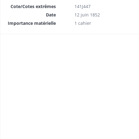
Cote/Cotes extrêmes
141J447
Date
12 juin 1852
Importance matérielle
1 cahier
Etat nominatif des censitaires qui offrent de racheter les rentes qu'ils doivent.