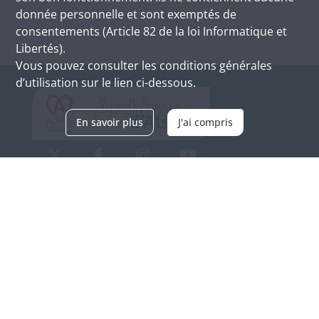
donnée personnelle et sont exemptés de
consentements (Article 82 de la loi Informatique et
Libertés).
Vous pouvez consulter les conditions générales
d’utilisation sur le lien ci-dessous.
En savoir plus
J'ai compris
Archives d'Alsace - Site de Colmar
Bâtiment M / Cité administrative
3, rue Fleischhauer
F-68026 COLMAR
(+33) 3 89 21 97 00
Nous contacter