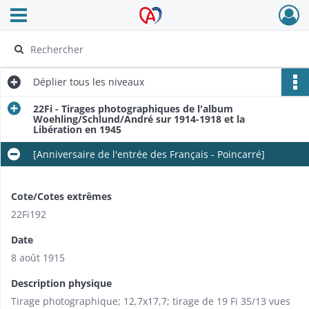
Ouvrir le menu déroulant
Archives Alsace - Colmar
Déplier
tous les niveaux
22Fi - Tirages photographiques de l'album
Woehling/Schlund/André sur 1914-1918 et la
Libération en 1945
[Anniversaire de l'entrée des Français - Poincarré]
Cote/Cotes extrêmes
22Fi192
Date
8 août 1915
Description physique
Tirage photographique; 12,7x17,7; tirage de 19 Fi 35/13 vues