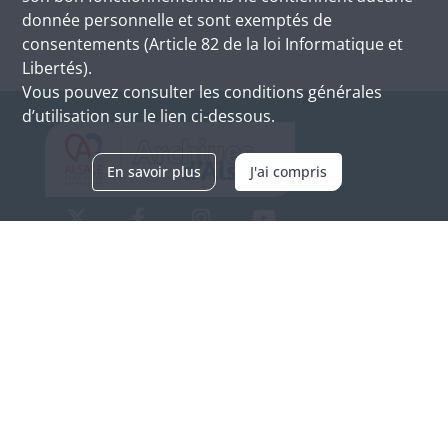
donnée personnelle et sont exemptés de
consentements (Article 82 de la loi Informatique et
Libertés).
Vous pouvez consulter les conditions générales
d’utilisation sur le lien ci-dessous.
En savoir plus
J'ai compris
Archives d'Alsace - Site de Colmar
Bâtiment M / Cité administrative
3, rue Fleischhauer
F-68026 COLMAR
(+33) 3 89 21 97 00
Nous contacter