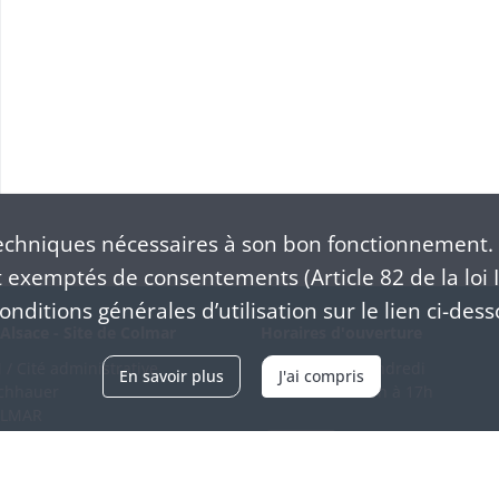
chniques nécessaires à son bon fonctionnement. 
exemptés de consentements (Article 82 de la loi I
nditions générales d’utilisation sur le lien ci-dess
Alsace - Site de Colmar
Horaires d'ouverture
/ Cité administrative
Du mardi au vendredi
En savoir plus
J'ai compris
schhauer
en continu de 9h à 17h
OLMAR
89 21 97 00
Venir