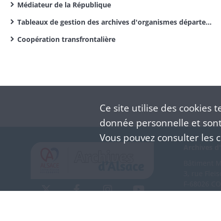
Médiateur de la République
Tableaux de gestion des archives d'organismes départementaux
Coopération transfrontalière
Ce site utilise des
cookies
te
donnée personnelle et sont 
Vous pouvez consulter les co
Archives d'
Bâtiment M 
3, rue Flei
F-68026 C
(+33) 3 