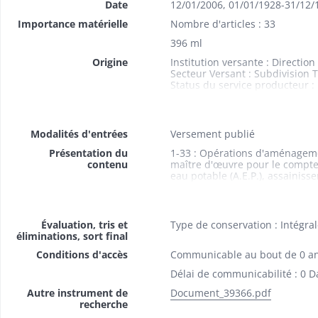
Date
12/01/2006
,
01/01/1928-31/12/
Importance matérielle
Nombre d'articles : 33
396 ml
Origine
Institution versante : Directio
Secteur Versant : Subdivision
Status du service producteur : 
Service Producteur : Subdivis
Modalités d'entrées
Versement publié
Présentation du
1-33 : Opérations d'aménageme
contenu
maître d'œuvre pour le compt
eau potable (A.E.P.), assainis
villages, équipements collectif
administratifs et techniques, 
Évaluation, tris et
Type de conservation : Intégra
éliminations, sort final
Conditions d'accès
Communicable au bout de 0 a
Délai de communicabilité : 0 D
Autre instrument de
Document_39366.pdf
recherche