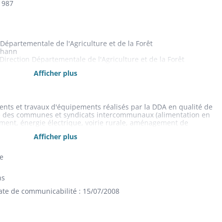
1987
n Départementale de l'Agriculture et de la Forêt
 Thann
Direction Départementale de l'Agriculture et de la Forêt
ion Thann
Afficher plus
nts et travaux d'équipements réalisés par la DDA en qualité de
e des communes et syndicats intercommunaux (alimentation en
sement, énergie électrique, voirie rurale, aménagement de
s, aménagement hydraulique agricole,....) : études, dossiers
Afficher plus
plans (1928-1987)
le
ns
ate de communicabilité : 15/07/2008