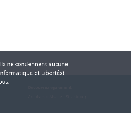
Ils ne contiennent aucune
nformatique et Libertés).
ous.
Découvrez également
Archives d'Alsace - Strasbourg