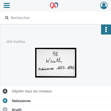
Ouvrir le menu déroulant
Archives Alsace - Colmar
269 medias
Déplier
tous les niveaux
Naissances
Kruth