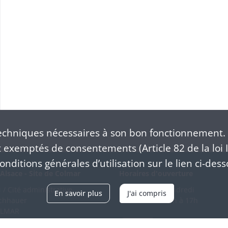
chniques nécessaires à son bon fonctionnement. 
exemptés de consentements (Article 82 de la loi I
nditions générales d’utilisation sur le lien ci-dess
Alsace - Site de Colmar
Horaires d'ouverture
/ Cité administrative
Du mardi au vendredi
En savoir plus
J'ai compris
schhauer
en continu de 9h à 17h
OLMAR
89 21 97 00