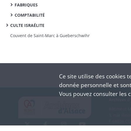
FABRIQUES
COMPTABILITÉ
CULTE ISRAÉLITE
Couvent de Saint-Marc à Gueberschwihr
Ce site utilise des
cookies
te
donnée personnelle et sont 
Vous pouvez consulter les co
Archives d'
Bâtiment M 
3, rue Flei
F-68026 C
(+33) 3 