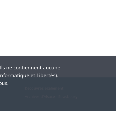
Ils ne contiennent aucune
nformatique et Libertés).
ous.
Découvrez également
Archives d'Alsace - Strasbourg