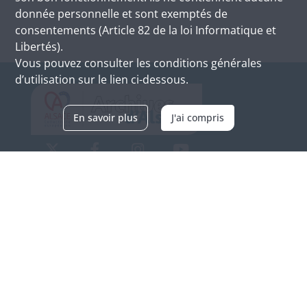
donnée personnelle et sont exemptés de
consentements (Article 82 de la loi Informatique et
Libertés).
Vous pouvez consulter les conditions générales
d’utilisation sur le lien ci-dessous.
En savoir plus
J'ai compris
Archives d'Alsace - Site de Colmar
Bâtiment M / Cité administrative
3, rue Fleischhauer
F-68026 COLMAR
(+33) 3 89 21 97 00
Nous contacter