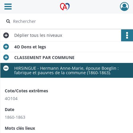
Ouvrir le menu déroulant
Archives Alsace - Colmar
Déplier
tous les niveaux
4O Dons et legs
CLASSEMENT PAR COMMUNE
HIRSINGUE - Hermann Anne-Marie, épouse Boeglin :
fabrique et pauvres de la commune (1860-1863).
Cote/Cotes extrêmes
4O104
Date
1860-1863
Mots clés lieux