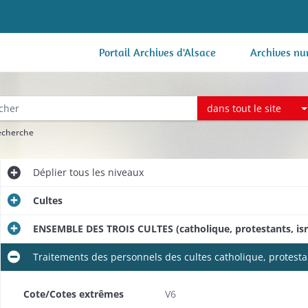
Portail Archives d'Alsace
Archives nu
dans tout le site
recherche
Déplier
tous les niveaux
Cultes
ENSEMBLE DES TROIS CULTES (catholique, protestants, isr
Traitements des personnels des cultes catholique, protestant
de 1813
Cote/Cotes extrêmes
V6