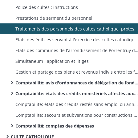
Police des cultes : instructions
Prestations de serment du personnel
Traitements des personnels des cultes catholique, protestant et israélite : instructions
Etats des édifices servant à l'exercice des cultes catholique et protestant
Etats des communes de l'arrondissement de Porrentruy dans lesquelles il n'existe point de presbytères pour loger les ministres du culte catholiqu
Simultaneum : application et litiges
Gestion et partage des biens et revenus indivis entre les fabriques catholiques et protestantes, contestations entre les fabriques catholiques et protestantes au sujet de leurs biens
Comptabilité: avis d'ordonnances de délégation de fonds ministériels
Comptabilité: états des crédits ministériels affectés aux dépenses des cultes
Comptabilité: états des crédits restés sans emploi ou annulés
Comptabilité: secours et subventions pour constructions d'édifices cultuels catholiques et protestants
Comptabilité: comptes des dépenses
CULTE CATHOLIQUE