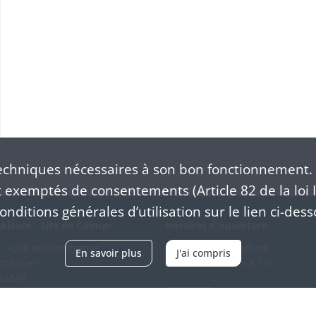
chniques nécessaires à son bon fonctionnement. 
exemptés de consentements (Article 82 de la loi I
nditions générales d’utilisation sur le lien ci-dess
Alsace - Site de Colmar
Horaires d'ouverture
/ Cité administrative
Du mardi au vendredi
En savoir plus
J'ai compris
schhauer
en continu de 9h à 17h
OLMAR
89 21 97 00
Venir