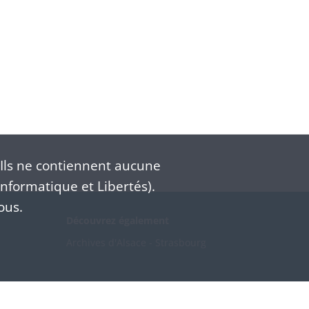
Ils ne contiennent aucune
nformatique et Libertés).
ous.
Découvrez également
Archives d'Alsace - Strasbourg