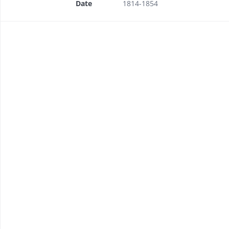
Date
1814-1854
e et protestant
 propres ou indivis