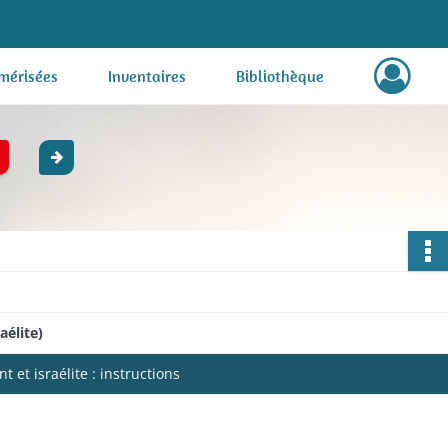
mérisées
Inventaires
Bibliothèque
aélite)
 et israélite : instructions