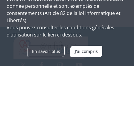
donnée personnelle et sont exemptés de
consentements (Article 82 de la loi Informatique et
Libertés).
Vous pouvez consulter les conditions générales
d’utilisation sur le lien ci-dessous.
En savoir plus
J'ai compris
Archives d'Alsace - Site de Colmar
Bâtiment M / Cité administrative
3, rue Fleischhauer
F-68026 COLMAR
(+33) 3 89 21 97 00
Nous contacter