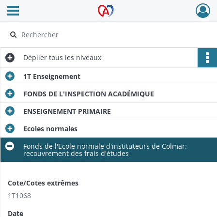
Ouvrir le menu déroulant
Archives Alsace - Colmar
Déplier
tous les niveaux
1T Enseignement
FONDS DE L'INSPECTION ACADÉMIQUE
ENSEIGNEMENT PRIMAIRE
Ecoles normales
Fonds de l'Ecole normale d'instituteurs de Colmar:
recouvrement des frais d'études
Cote/Cotes extrêmes
1T1068
Date