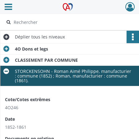
Ouvrir le menu déroulant
Archives Alsace - Colmar
Déplier
tous les niveaux
4O Dons et legs
CLASSEMENT PAR COMMUNE
STORCKENSOHN - Roman Aimé Philippe, manufacturier
: commune (1852) ; Roman, manufacturier : commune
(1861).
Cote/Cotes extrêmes
4O246
Date
1852-1861
Documents en relation