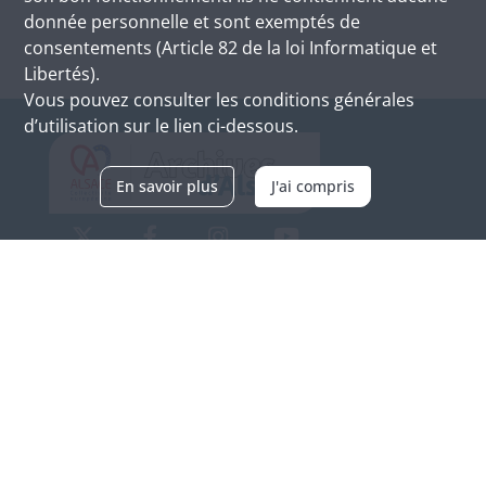
donnée personnelle et sont exemptés de
consentements (Article 82 de la loi Informatique et
Libertés).
Vous pouvez consulter les conditions générales
d’utilisation sur le lien ci-dessous.
En savoir plus
J'ai compris
Archives d'Alsace - Site de Colmar
Bâtiment M / Cité administrative
3, rue Fleischhauer
F-68026 COLMAR
(+33) 3 89 21 97 00
Nous contacter