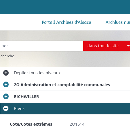
Portail Archives d'Alsace
Archives nu
dans tout le site
recherche
Déplier
tous les niveaux
2O Administration et comptabilité communales
RICHWILLER
Biens
Cote/Cotes extrêmes
2O1614