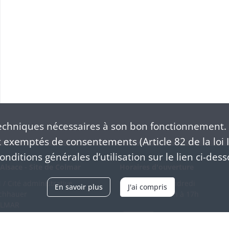
chniques nécessaires à son bon fonctionnement. 
exemptés de consentements (Article 82 de la loi I
nditions générales d’utilisation sur le lien ci-dess
Alsace - Site de Colmar
Horaires d'ouverture
/ Cité administrative
Du mardi au vendredi
En savoir plus
J'ai compris
schhauer
en continu de 9h à 17h
OLMAR
89 21 97 00
Venir