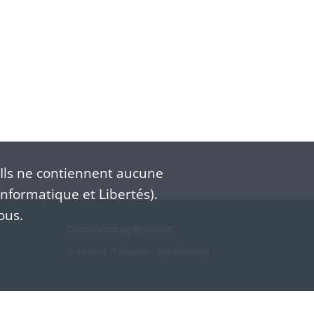
Ils ne contiennent aucune
nformatique et Libertés).
ous.
Découvrez également
Archives d'Alsace - Strasbourg