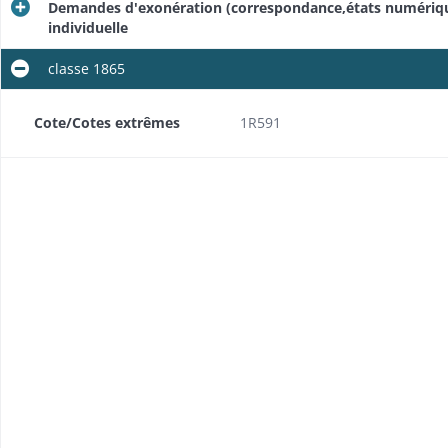
Demandes d'exonération (correspondance,états numérique
individuelle
classe 1865
Cote/Cotes extrêmes
1R591
Fixation annuelle du taux de l'exonération du service militaire et de la prime de rengagement
Sous-répartition entre les cantons des exonérations pouvant être accordées aux jeunes gens de la classe 1867
iduelle