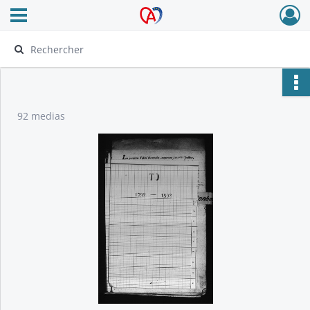
Ouvrir le menu déroulant
Archives Alsace - Colmar
92 medias