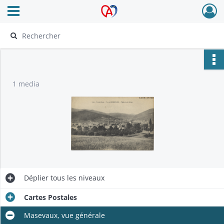
Ouvrir le menu déroulant
Archives Alsace - Colmar
1 media
Déplier
tous les niveaux
Cartes Postales
Masevaux, vue générale