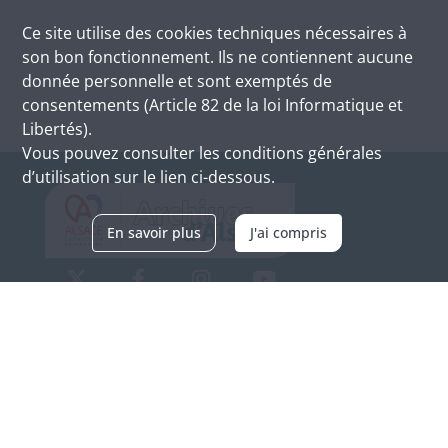
Ce site utilise des
cookies
techniques nécessaires à
son bon fonctionnement. Ils ne contiennent aucune
donnée personnelle et sont exemptés de
consentements (Article 82 de la loi Informatique et
Libertés).
Vous pouvez consulter les conditions générales
d’utilisation sur le lien ci-dessous.
En savoir plus
J'ai compris
Archives d'Alsace - Site de Colmar
Bâtiment M / Cité administrative
3, rue Fleischhauer
F-68026 COLMAR
(+33) 3 89 21 97 00