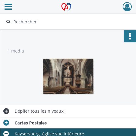
Ouvrir le menu déroulant
Archives Alsace - Colmar
1 media
Déplier
tous les niveaux
Cartes Postales
Kaysersberg, église vue intérieure