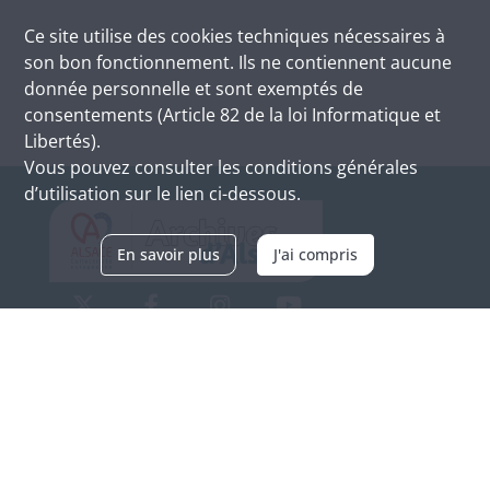
Ce site utilise des
cookies
techniques nécessaires à
son bon fonctionnement. Ils ne contiennent aucune
donnée personnelle et sont exemptés de
consentements (Article 82 de la loi Informatique et
Libertés).
Vous pouvez consulter les conditions générales
d’utilisation sur le lien ci-dessous.
En savoir plus
J'ai compris
Archives d'Alsace - Site de Colmar
Bâtiment M / Cité administrative
3, rue Fleischhauer
F-68026 COLMAR
(+33) 3 89 21 97 00