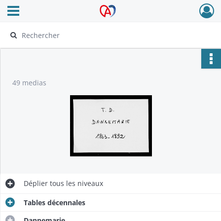
Ouvrir le menu déroulant
Archives Alsace - Colmar
49 medias
Déplier
tous les niveaux
Tables décennales
Dannemarie