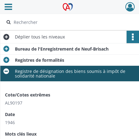
Ouvrir le menu déroulant
Archives Alsace - Colmar
Déplier
tous les niveaux
Bureau de l'Enregistrement de Neuf-Brisach
Registres de formalités
Registre de désignation des biens soumis à impôt de
solidarité nationale
Cote/Cotes extrêmes
AL90197
Date
1946
Mots clés lieux