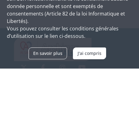
donnée personnelle et sont exemptés de
consentements (Article 82 de la loi Informatique et
Libertés).
Vous pouvez consulter les conditions générales
d’utilisation sur le lien ci-dessous.
En savoir plus
J'ai compris
Archives d'Alsace - Site de Colmar
Bâtiment M / Cité administrative
3, rue Fleischhauer
F-68026 COLMAR
(+33) 3 89 21 97 00
Nous contacter