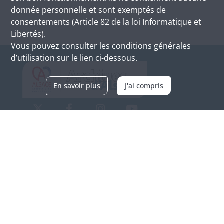
donnée personnelle et sont exemptés de
consentements (Article 82 de la loi Informatique et
Libertés).
Vous pouvez consulter les conditions générales
d’utilisation sur le lien ci-dessous.
En savoir plus
J'ai compris
Archives d'Alsace - Site de Colmar
Bâtiment M / Cité administrative
3, rue Fleischhauer
F-68026 COLMAR
(+33) 3 89 21 97 00
Nous contacter