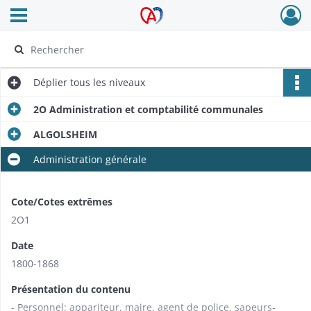
Ouvrir le menu déroulant
Archives Alsace - Colmar
Déplier
tous les niveaux
2O Administration et comptabilité communales
ALGOLSHEIM
Administration générale
Cote/Cotes extrêmes
2O1
Date
1800-1868
Présentation du contenu
- Personnel: appariteur, maire, agent de police, sapeurs-