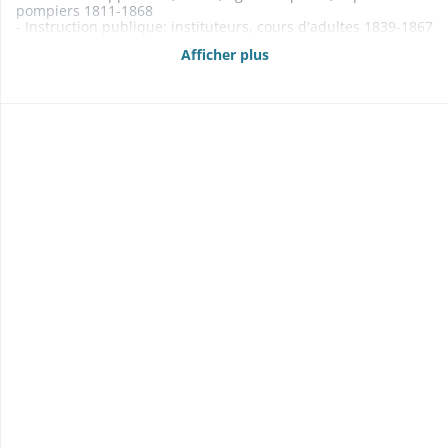
pompiers 1811-1868
- Instruction publique: instituteurs, cours d'adultes 1839-1867
- Culte: desservants 1806-1813
Afficher plus
- Contentieux 1800-1867