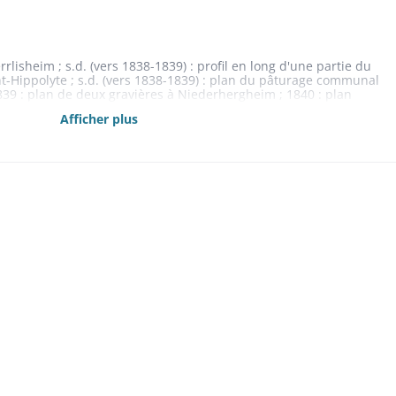
rlisheim ; s.d. (vers 1838-1839) : profil en long d'une partie du
nt-Hippolyte ; s.d. (vers 1838-1839) : plan du pâturage communal
1839 : plan de deux gravières à Niederhergheim ; 1840 : plan
 1840 : plan de la rue du Rempart à Bergheim ; 1840 : profils de
Afficher plus
 1841 : plan d'une gravière à Weckolsheim ; 1841 : plan d'une
ire de Bergheim (plan n° 3 O 1296) ; 1841 : plan d'une gravière à
'une gravière à Dessenheim ; 1842 : plan d'une partie du
eauvillé (plan n° 3 O 1297) ; 1844 : plan d'une partie du chemin
(plan n° 3 O 1298) ; 1845 : plan de masse d'un mur de
h à Herrlisheim (plan n° 3 O 1300) ; 1845 : nivellement du même
 : plan de masse d'un mur de soutènement le long du
 ; 1846 : profils du même mur (plan n° 3 O 1301) ; 1847 : plan
m ; 1847 : plan d'une gravière à Herrlisheim ; 1847 : plan d'une
 3 O 1304) ; 1847 : plan d'une gravière à Sainte-Croix-en-Plaine
t visuel des travaux exécutés de 1842 à 1850 (plan n° 3 O 1305) ;
artie du chemin dans la banlieue de Riquewihr (plan n° 3 O 1306)
 Rorschwihr ; 1854 : extrait du plan cadastral de la commune de