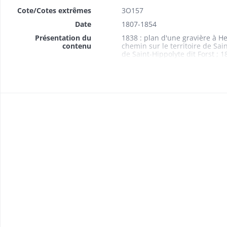
Cote/Cotes extrêmes
3O157
Date
1807-1854
Présentation du
1838 : plan d'une gravière à Her
contenu
chemin sur le territoire de Sai
de Saint-Hippolyte dit Forst ; 
d'une gravière à Weckolsheim ;
la rue du Rempart à Bergheim ;
partie du chemin sur le territo
Niederhergheim ; 1841 : plan d
chemin sur le territoire de Rib
sur le territoire de Hunawihr 
soutènement le long de la Lauc
mur (plan n° 3 O 1299) ; 1846
Rittlochpfad (plan n° 3 O 1302)
d'une gravière à Niederherghei
gravière à Herrlisheim (plan n°
(plan n° 3 O 1303) ; 1848 : éta
s.d. (vers 1849) : plan d'une p
; 1851 : plan d'une gravière à
Sigolsheim (plan n° 3 O 1307)