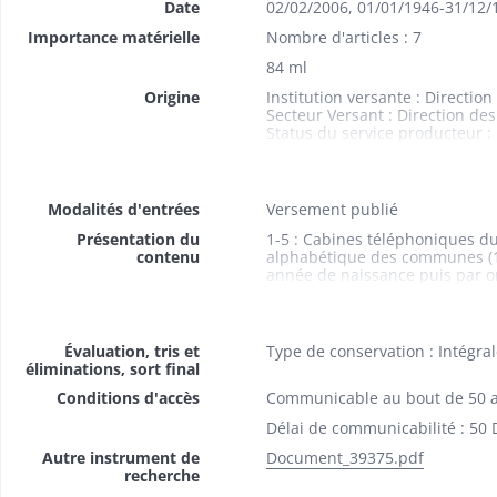
Date
02/02/2006
,
01/01/1946-31/12/
Importance matérielle
Nombre d'articles : 7
84 ml
Origine
Institution versante : Directi
Secteur Versant : Direction d
Status du service producteur :
Service Producteur : Directio
Modalités d'entrées
Versement publié
Présentation du
1-5 : Cabines téléphoniques d
contenu
alphabétique des communes (19
année de naissance puis par or
et de sortie de la caisse primai
acheminement du courrier, gest
rendu de négociation avec les 
Évaluation, tris et
Type de conservation : Intégra
éliminations, sort final
Conditions d'accès
Communicable au bout de 50 
Délai de communicabilité : 50 
Autre instrument de
Document_39375.pdf
recherche