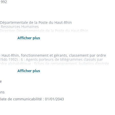
1992
on Départementale de la Poste du Haut-Rhin
es Ressources Humaines
 Direction Départementale de la Poste du Haut-Rhin
n des Ressources Humaines
Afficher plus
u Haut-Rhin, fonctionnement et gérants, classement par ordre
46-1992) ; 6 : Agents porteurs de télégrammes classés par
dre alphabétique : fiches de renseignement, bulletins d’entrée
re d’assurance maladie (nés entre 1872 et 1920) ; 7 : Tri et
Afficher plus
ion des conflits :plan de continuité de service (1996), compte-
syndicats (1997)
le
ans
Date de communicabilité : 01/01/2043