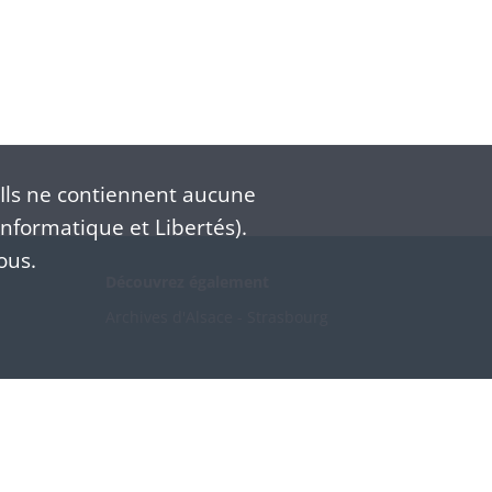
Ils ne contiennent aucune
nformatique et Libertés).
ous.
Découvrez également
Archives d'Alsace - Strasbourg