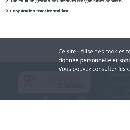
Tableaux de gestion des archives d'organismes départementaux
Coopération transfrontalière
Ce site utilise des
cookies
te
donnée personnelle et sont 
Vous pouvez consulter les co
Archives d'
Bâtiment M 
3, rue Flei
F-68026 C
(+33) 3 
Nous co