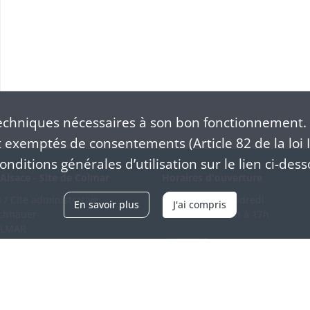
chniques nécessaires à son bon fonctionnement. 
exemptés de consentements (Article 82 de la loi I
nditions générales d’utilisation sur le lien ci-dess
Alsace - Site de Colmar
Horaires d'ouverture
/ Cité administrative
Du mardi au vendredi
En savoir plus
J'ai compris
schhauer
en continu de 9h à 17h
OLMAR
89 21 97 00
Venir
ntacter