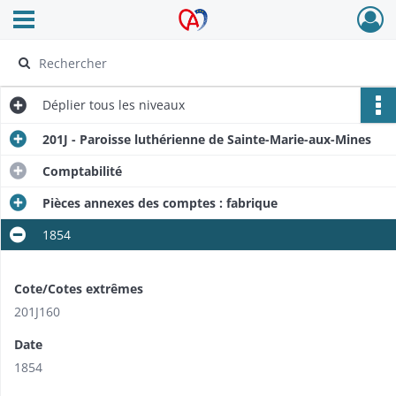
Ouvrir le menu déroulant
Archives Alsace - Colmar
Déplier
tous les niveaux
201J - Paroisse luthérienne de Sainte-Marie-aux-Mines
Comptabilité
Pièces annexes des comptes : fabrique
1854
Cote/Cotes extrêmes
201J160
Date
1854