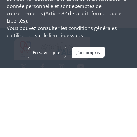
donnée personnelle et sont exemptés de
consentements (Article 82 de la loi Informatique et
Libertés).
Vous pouvez consulter les conditions générales
d’utilisation sur le lien ci-dessous.
En savoir plus
J'ai compris
Archives d'Alsace - Site de Colmar
Bâtiment M / Cité administrative
3, rue Fleischhauer
F-68026 COLMAR
(+33) 3 89 21 97 00
Nous contacter