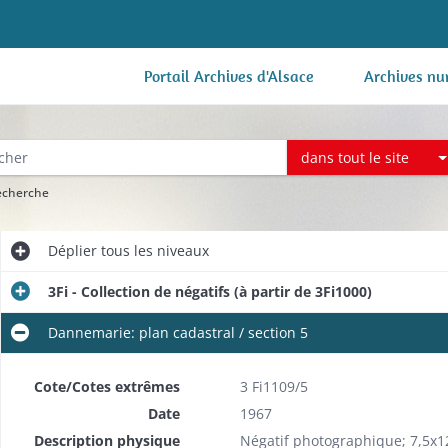
Portail Archives d'Alsace
Archives nu
dans tout le site
recherche
Déplier
tous les niveaux
3Fi - Collection de négatifs (à partir de 3Fi1000)
Dannemarie: plan cadastral / section 5
Cote/Cotes extrêmes
3 Fi1109/5
Date
1967
Description physique
Négatif photographique; 7,5x1