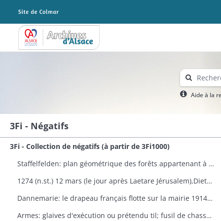
Archives Alsace - Colmar
Aide à la 
3Fi - Négatifs
3Fi - Collection de négatifs (à partir de 3Fi1000)
Staffelfelden: plan géométrique des forêts appartenant à la famille PESCHERY, 11 nivôse au 6.
1274 (n.st.) 12 mars (le jour après Laetare Jérusalem),Dietherus prévôt de l'église de l'Oelenberg (Hrolenber) de l'ordre de saint Augustin dans le diocèse de Bâle reconnaît tenir de la secrète de Remiremont 4 arpents de vigne situés près de la cour de Remiremont située elle-même près de Cernay (Cereneyn) ce moyennant un cens annuel de 10 mesures, moitié vin blanc et moitié vin rouge,
Dannemarie: le drapeau français flotte sur la mairie 1914-1915
Armes: glaives d'exécution ou prétendu til; fusil de chasse du XVIIIE siècle