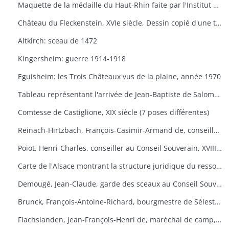
Maquette de la médaille du Haut-Rhin faite par l'Institut national de l'Art Graphique
Château du Fleckenstein, XVIe siècle, Dessin copié d'une tapisserie se trouvant au château de "Thann Bavière
Altkirch: sceau de 1472
Kingersheim: guerre 1914-1918
Eguisheim: les Trois Châteaux vus de la plaine, année 1970
Tableau représentant l'arrivée de Jean-Baptiste de Salomon, second président au Conseil Souverain devant son château d'Ingesheim, 1745
Comtesse de Castiglione, XIX siècle (7 poses différentes)
Reinach-Hirtzbach, François-Casimir-Armand de, conseiller chevalier d'honneur d'épée au Conseil Souverain, XVIIIe : portrait
Poiot, Henri-Charles, conseiller au Conseil Souverain, XVIIIe siècle: portrait
Carte de l'Alsace montrant la structure juridique du ressort du Conseil Souverain d'Alsace en 1727
Demougé, Jean-Claude, garde des sceaux au Conseil Souverain en 1697 à 1704: portrait
Brunck, François-Antoine-Richard, bourgmestre de Sélestat, secrétaire du roi à la chancellerie du Conseil Souverain, XVIIIe siècle: portrait
Flachslanden, Jean-François-Henri de, maréchal de camp, commandant de la province d'Alsace; XVIIIe siècle: portrait