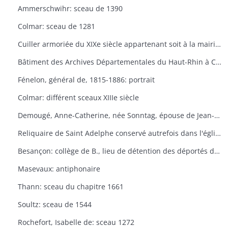
Ammerschwihr: sceau de 1390
Colmar: sceau de 1281
Cuiller armoriée du XIXe siècle appartenant soit à la mairie de Ribeauvillé, soit à M.Posth, maire de Ribeauvillé
Bâtiment des Archives Départementales du Haut-Rhin à Colmar: extérieur
Fénelon, général de, 1815-1886: portrait
Colmar: différent sceaux XIIIe siècle
Demougé, Anne-Catherine, née Sonntag, épouse de Jean-Claude Demougé, XVIIIe siècle: portrait
Reliquaire de Saint Adelphe conservé autrefois dans l'église de Newiller-lés-Saverne
Besançon: collège de B., lieu de détention des déportés du Haut-Rhin, 18 avril 1793
Masevaux: antiphonaire
Thann: sceau du chapitre 1661
Soultz: sceau de 1544
Rochefort, Isabelle de: sceau 1272