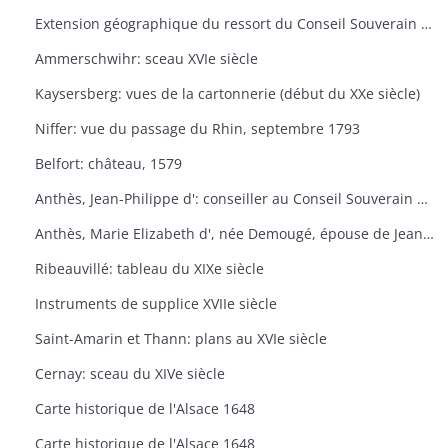
Extension géographique du ressort du Conseil Souverain d'Alsace de 1658-1681
Ammerschwihr: sceau XVIe siècle
Kaysersberg: vues de la cartonnerie (début du XXe siècle)
Niffer: vue du passage du Rhin, septembre 1793
Belfort: château, 1579
Anthès, Jean-Philippe d': conseiller au Conseil Souverain d'Alsace de 1725 à 1732
Anthès, Marie Elizabeth d', née Demougé, épouse de Jean-Philippe d'Anthèse, XVIIIe siècle
Ribeauvillé: tableau du XIXe siècle
Instruments de supplice XVIIe siècle
Saint-Amarin et Thann: plans au XVIe siècle
Cernay: sceau du XIVe siècle
Carte historique de l'Alsace 1648
Carte historique de l'Alsace 1648