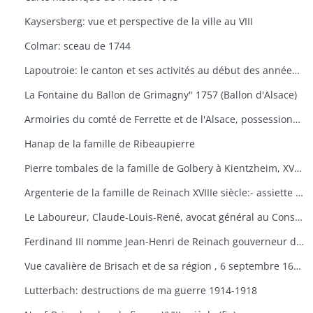
Kaysersberg: vue et perspective de la ville au VIII
Colmar: sceau de 1744
Lapoutroie: le canton et ses activités au début des années 1980
La Fontaine du Ballon de Grimagny" 1757 (Ballon d'Alsace)
Armoiries du comté de Ferrette et de l'Alsace, possessions de Frédéric IV de 1446
Hanap de la famille de Ribeaupierre
Pierre tombales de la famille de Golbery à Kientzheim, XVIIIe siècle
Argenterie de la famille de Reinach XVIIIe siècle:- assiette aux armes de Fr.-C. De Reinach et de sa femme Rose d'Eptingen et serviette de table à leurs initiales- couvert d'argent aux armes de Reinach- plat d'argent ayant appartenu aux Reinach d'Hirtzbach au XVIIIe siècle- cuillerà ragoût en argent aux armes de Landenberg et se don épouse Marie-Eve Murich et Munchenstein
Le Laboureur, Claude-Louis-René, avocat général au Conseil Souverain 1696-1704: portrait
Ferdinand III nomme Jean-Henri de Reinach gouverneur de Brisach et général commandant de l'Autriche antérieure, 10 septembre 1634
Vue cavalière de Brisach et de sa région , 6 septembre 1638
Lutterbach: destructions de ma guerre 1914-1918