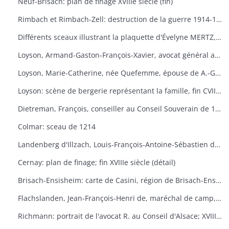
Neuf-Brisach: plan de finage XVIIIe siècle (fin)
Rimbach et Rimbach-Zell: destruction de la guerre 1914-1918
Différents sceaux illustrant la plaquette d'Évelyne MERTZ, Les sceaux
Loyson, Armand-Gaston-François-Xavier, avocat général au Conseil Souverain de 1759 à 1790: portrait
Loyson, Marie-Catherine, née Quefemme, épouse de A.-G.-Fr.-X Loyson; XVIIIe siècle: portrait
Loyson: scène de bergerie représentant la famille, fin CVIIIe siècle
Dietreman, François, conseiller au Conseil Souverain de 1682 à 1705: portrait
Colmar: sceau de 1214
Landenberg d'Illzach, Louis-François-Antoine-Sébastien de, conseiller d'honneur d'épée au Conseil Souverain en 1757
Cernay: plan de finage; fin XVIIIe siècle (détail)
Brisach-Ensisheim: carte de Casini, région de Brisach-Ensisheim, XVIIe siècle
Flachslanden, Jean-François-Henri de, maréchal de camp, commandant de la province d'Alsace; XVIIIe siècle: portrait
Richmann: portrait de l'avocat R. au Conseil d'Alsace; XVIIIe siècle