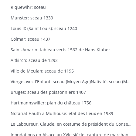
Riquewihr: sceau
Munster: sceau 1339
Louis IX (Saint Louis): sceau 1240
Colmar: sceau 1437
Saint-Amarin: tableau verts 1562 de Hans Kluber
Altkirch: sceau de 1292
Ville de Meulan: sceau de 1195
Vierge avec l'Enfant: sceau (Moyen Age)Nativité: sceau (Moyen Age)
Bruges: sceau des poissonniers 1407
Hartmannswiller: plan du château 1756
Notariat Hauth à Mulhouse: état des lieux en 1989
Le Laboureur, Claude, en costume de président du Conseil Souverain, fin XVIIe siècle: portrait
Inondations en Alsace au XVIe siècle; capture de marchand sur le Rhin par un seigneur en 1473, Extraits de la "Chronique de Thiébaut Schilling