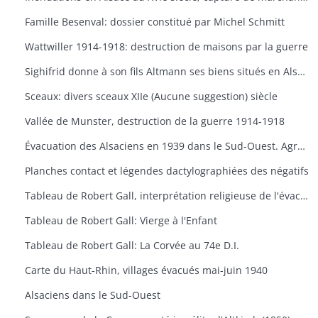
Famille Besenval: dossier constitué par Michel Schmitt
Wattwiller 1914-1918: destruction de maisons par la guerre
Sighifrid donne à son fils Altmann ses biens situés en Alsace, 762
Sceaux: divers sceaux XIIe (Aucune suggestion) siècle
Vallée de Munster, destruction de la guerre 1914-1918
Évacuation des Alsaciens en 1939 dans le Sud-Ouest. Agrandissements utilisés pour l'exposition 'Évacuation 1939",
Planches contact et légendes dactylographiées des négatifs
Tableau de Robert Gall, interprétation religieuse de l'évacuation: Vierge à l'Enfant sur un chariot
Tableau de Robert Gall: Vierge à l'Enfant
Tableau de Robert Gall: La Corvée au 74e D.I.
Carte du Haut-Rhin, villages évacués mai-juin 1940
Alsaciens dans le Sud-Ouest