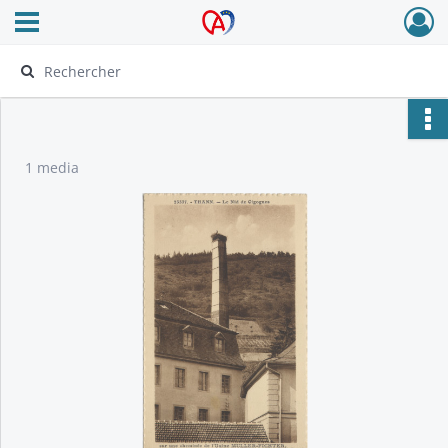
Ouvrir le menu déroulant
Archives Alsace - Colmar
1 media