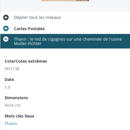
Déplier
tous les niveaux
Cartes Postales
Thann : le nid de cigognes sur une cheminée de l'usine
Muller-Fichter
Cote/Cotes extrêmes
9Fi1138
Date
s.d
Dimensions
9x14 cm
Mots clés lieux
Thann