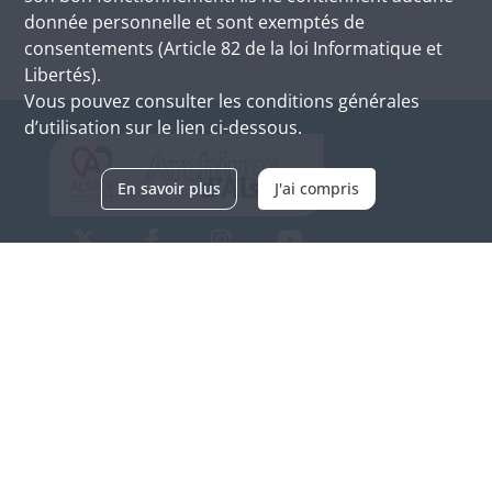
donnée personnelle et sont exemptés de
consentements (Article 82 de la loi Informatique et
Libertés).
Vous pouvez consulter les conditions générales
d’utilisation sur le lien ci-dessous.
En savoir plus
J'ai compris
Archives d'Alsace - Site de Colmar
Bâtiment M / Cité administrative
3, rue Fleischhauer
F-68026 COLMAR
(+33) 3 89 21 97 00
Nous contacter