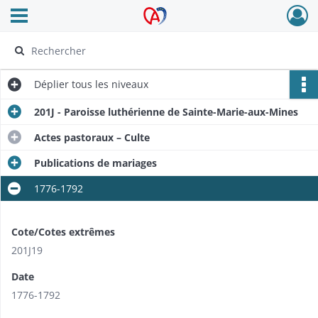
Ouvrir le menu déroulant
Archives Alsace - Colmar
Déplier
tous les niveaux
201J - Paroisse luthérienne de Sainte-Marie-aux-Mines
Actes pastoraux – Culte
Publications de mariages
1776-1792
Cote/Cotes extrêmes
201J19
Date
1776-1792