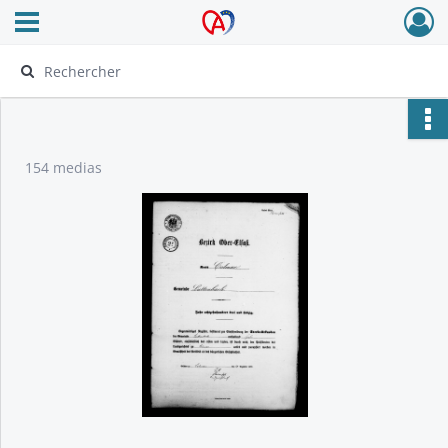
Ouvrir le menu déroulant
Archives Alsace - Colmar
154 medias