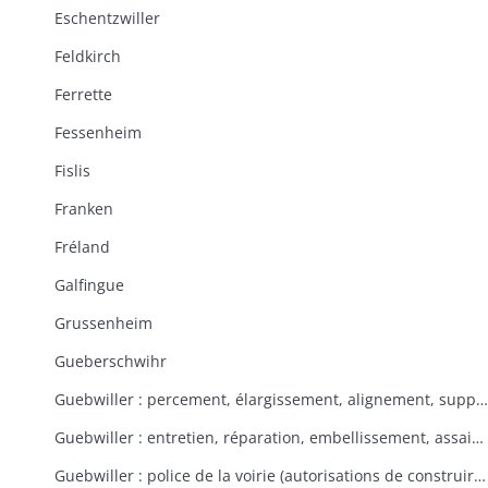
Eschentzwiller
Feldkirch
Ferrette
Fessenheim
Fislis
Franken
Fréland
Galfingue
Grussenheim
Gueberschwihr
Guebwiller : percement, élargissement, alignement, suppression de rues et places
Guebwiller : entretien, réparation, embellissement, assainissement des rues et places
Guebwiller : police de la voirie (autorisations de construire, tolérances, contraventions, délits, servitudes)