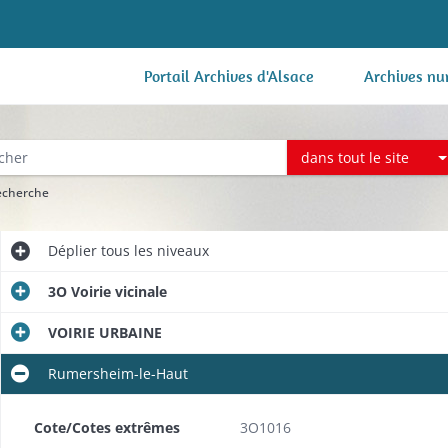
Portail Archives d'Alsace
Archives nu
dans tout le site
recherche
Déplier
tous les niveaux
3O Voirie vicinale
VOIRIE URBAINE
Rumersheim-le-Haut
Cote/Cotes extrêmes
3O1016