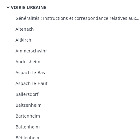
VOIRIE URBAINE
Généralités : Instructions et correspondance relatives aux plans généraux d'alignement des villes, à l'ouverture, à l'élargissement et à l'alignement des rues, à la propriété des routes impériales et départementales dans les traverses des villes, à 
Altenach
Altkirch
Ammerschwihr
Andolsheim
Aspach-Ie-Bas
Aspach-le-Haut
Ballersdorf
Baltzenheim
Bartenheim
Battenheim
Béblenheim