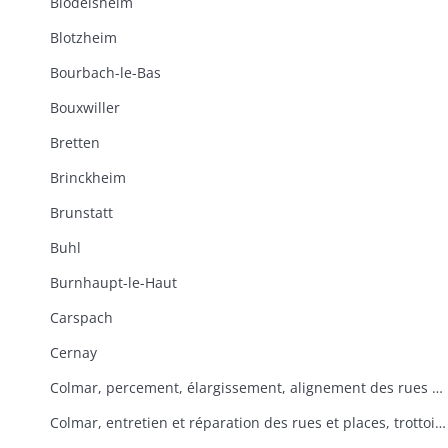
Blodelsheim
Blotzheim
Bourbach-le-Bas
Bouxwiller
Bretten
Brinckheim
Brunstatt
Buhl
Burnhaupt-le-Haut
Carspach
Cernay
Colmar, percement, élargissement, alignement des rues et places
Colmar, entretien et réparation des rues et places, trottoirs, rigoles, pavage, enlèvement des immondices