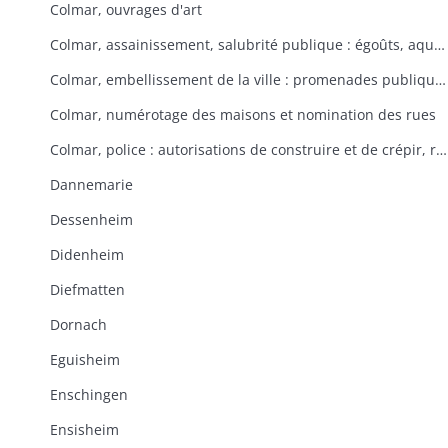
Colmar, ouvrages d'art
Colmar, assainissement, salubrité publique : égoûts, aqueducs servant à l'évacuation des eaux usées
Colmar, embellissement de la ville : promenades publiques, Champ de Mars, plantations d'arbres
Colmar, numérotage des maisons et nomination des rues
Colmar, police : autorisations de construire et de crépir, respect de l'alignement
Dannemarie
Dessenheim
Didenheim
Diefmatten
Dornach
Eguisheim
Enschingen
Ensisheim