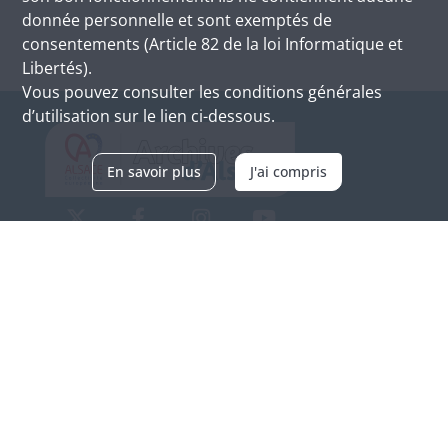
donnée personnelle et sont exemptés de
consentements (Article 82 de la loi Informatique et
Libertés).
Vous pouvez consulter les conditions générales
d’utilisation sur le lien ci-dessous.
En savoir plus
J'ai compris
Archives d'Alsace - Site de Colmar
Bâtiment M / Cité administrative
3, rue Fleischhauer
F-68026 COLMAR
(+33) 3 89 21 97 00
Nous contacter