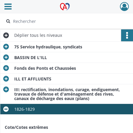
Ouvrir le menu déroulant
Archives Alsace - Colmar
Déplier
tous les niveaux
7S Service hydraulique, syndicats
BASSIN DE L'ILL
Fonds des Ponts et Chaussées
ILL ET AFFLUENTS
III: rectification, inondations, curage, endiguement,
travaux de défense et d'aménagement des rives,
canaux de décharge des eaux (plans)
1826-1829
Cote/Cotes extrêmes