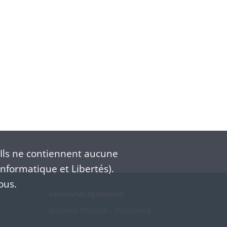
Ils ne contiennent aucune
nformatique et Libertés).
ous.
Découvrez également
Archives d'Alsace - Strasbourg