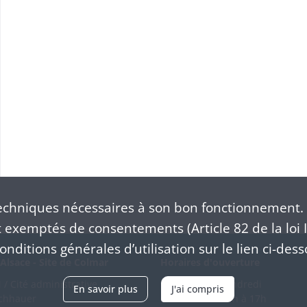
S
chniques nécessaires à son bon fonctionnement. 
exemptés de consentements (Article 82 de la loi I
nditions générales d’utilisation sur le lien ci-dess
Alsace - Site de Colmar
Horaires d'ouverture
/ Cité administrative
Du mardi au vendredi
En savoir plus
J'ai compris
schhauer
en continu de 9h à 17h