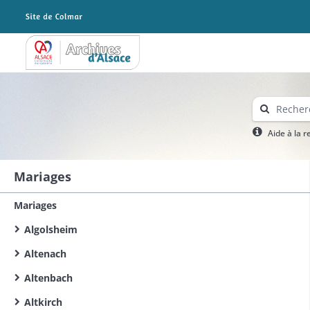
Archives Alsace - Colmar
Aide à la 
Mariages
Mariages
Algolsheim
Altenach
Altenbach
Altkirch