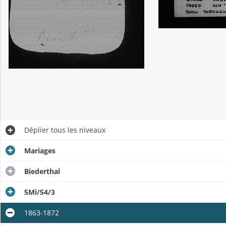
Déplier
tous les niveaux
Mariages
Biederthal
5Mi/54/3
1863-1872