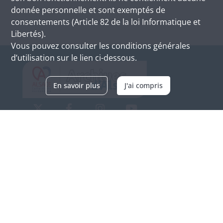
donnée personnelle et sont exemptés de
consentements (Article 82 de la loi Informatique et
Libertés).
Vous pouvez consulter les conditions générales
d’utilisation sur le lien ci-dessous.
En savoir plus
J'ai compris
Archives d'Alsace - Site de Colmar
Bâtiment M / Cité administrative
3, rue Fleischhauer
F-68026 COLMAR
(+33) 3 89 21 97 00
Nous contacter