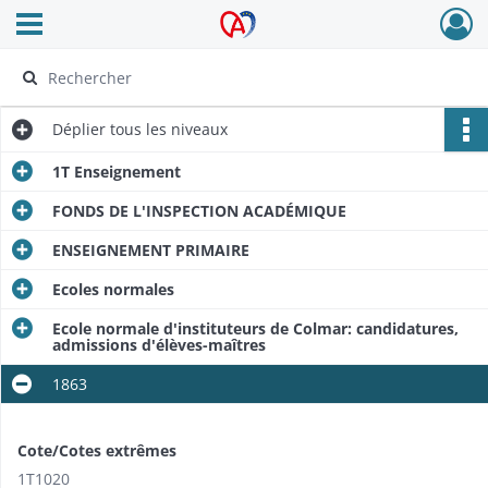
Ouvrir le menu déroulant
Archives Alsace - Colmar
Déplier
tous les niveaux
1T Enseignement
FONDS DE L'INSPECTION ACADÉMIQUE
ENSEIGNEMENT PRIMAIRE
Ecoles normales
Ecole normale d'instituteurs de Colmar: candidatures,
admissions d'élèves-maîtres
1863
Cote/Cotes extrêmes
1T1020