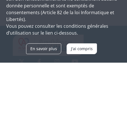
donnée personnelle et sont exemptés de
consentements (Article 82 de la loi Informatique et
Libertés).
Vous pouvez consulter les conditions générales
d’utilisation sur le lien ci-dessous.
En savoir plus
J'ai compris
Archives d'Alsace - Site de Colmar
Bâtiment M / Cité administrative
3, rue Fleischhauer
F-68026 COLMAR
(+33) 3 89 21 97 00
Nous contacter