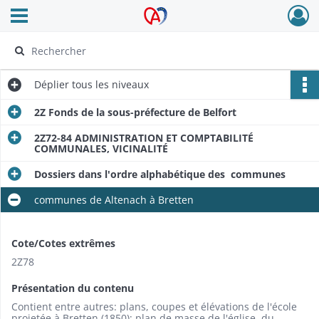
Ouvrir le menu déroulant
Archives Alsace - Colmar
Déplier
tous les niveaux
2Z Fonds de la sous-préfecture de Belfort
2Z72-84 ADMINISTRATION ET COMPTABILITÉ
COMMUNALES, VICINALITÉ
Dossiers dans l'ordre alphabétique des communes
communes de Altenach à Bretten
Cote/Cotes extrêmes
2Z78
Présentation du contenu
Contient entre autres: plans, coupes et élévations de l'école
projetée à Bretten (1850); plan de masse de l'église, du