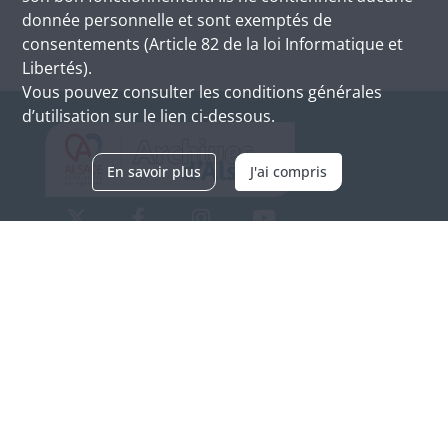
donnée personnelle et sont exemptés de
consentements (Article 82 de la loi Informatique et
Libertés).
Vous pouvez consulter les conditions générales
d’utilisation sur le lien ci-dessous.
En savoir plus
J'ai compris
Archives d'Alsace - Site de Colmar
Bâtiment M / Cité administrative
3, rue Fleischhauer
F-68026 COLMAR
(+33) 3 89 21 97 00
Nous contacter