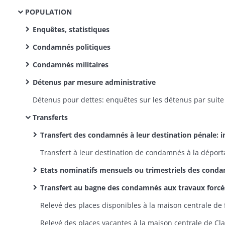
POPULATION
Enquêtes, statistiques
Condamnés politiques
Condamnés militaires
Détenus par mesure administrative
Transferts
Transfert des condamnés à leur destination pénale: instructions ministérielles et directives préfectorales, organisation d'un service de transport par voitures cel
Etats nominatifs mensuels ou trimestriels des condamnés aux travaux forcés qui existent dans les prisons du département, en vue de leur transfert 
Transfert au bagne des condamnés aux travaux forcés: transfert à Dijon pour être attachés à une chaîne en partance pour l