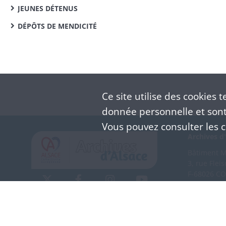
JEUNES DÉTENUS
DÉPÔTS DE MENDICITÉ
Ce site utilise des
cookies
te
donnée personnelle et sont 
Vous pouvez consulter les co
Archives d'
Bâtiment M 
3, rue Flei
F-68026 C
(+33) 3 
Nous co