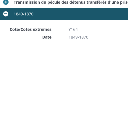
Transmission du pécule des détenus transférés d'une pri
1849-1870
Cote/Cotes extrêmes
Y164
Date
1849-1870
Détenus pour dettes: enquêtes sur les détenus par suite de contrainte par corps (pour dettes envers l'Etat ou des particuliers, ou à la requête d'administrations financières), amnisties
lulaires
Transfert à leur destination de condamnés à la déportation et au bannissement
au bagne
e bagne
Relevé des places disponibles à la maison centrale de femmes de Haguenau pour les condamnées haut-rhinoises, interruptions momentanées des transferts
Relevé des places vacantes à la maison centrale de Clairvaux pour les jeunes condamnés haut-rhinois, interruptions momentanées des transferts