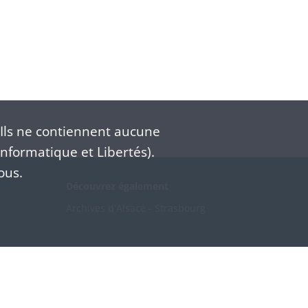
Ils ne contiennent aucune
nformatique et Libertés).
ous.
Découvrez également
Archives d'Alsace - Strasbourg