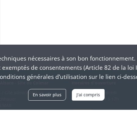
chniques nécessaires à son bon fonctionnement. 
exemptés de consentements (Article 82 de la loi I
nditions générales d’utilisation sur le lien ci-dess
Alsace - Site de Colmar
Horaires d'ouverture
/ Cité administrative
Du mardi au vendredi
En savoir plus
J'ai compris
schhauer
en continu de 9h à 17h
OLMAR
89 21 97 00
Venir
ntacter