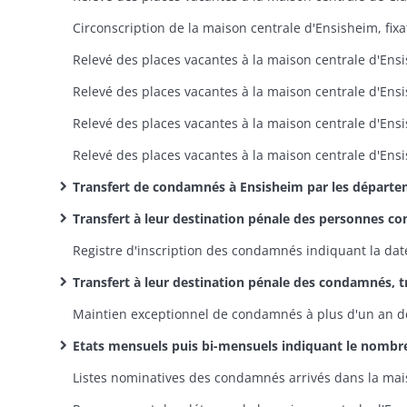
Transfert de condamnés à Ensisheim par les départements de la circonscription et par d'autres, interruptions momentanées des transferts par manque place, accélération de transferts dans l'intérêt du travail de
Transfert à leur destination pénale des personnes condamnées par les tribunaux haut-rhinois (en première instance ou en a
Transfert à leur destination pénale des condamnés, transportés et jeunes détenus, transfert à la frontière des étrangers e
Etats mensuels puis bi-mensuels indiquant le nombre de détenus et le mouvement de la population des prisons départementales ainsi que le nom des condamnés à plus d'un an puis de six mois de prison prêts à être 