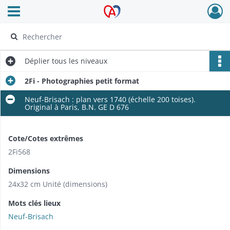
Ouvrir le menu déroulant
Archives Alsace - Colmar
Déplier
tous les niveaux
2Fi - Photographies petit format
Neuf-Brisach : plan vers 1740 (échelle 200 toises).
Original à Paris, B.N. GE D 676
Cote/Cotes extrêmes
2Fi568
Dimensions
24x32 cm Unité (dimensions)
Mots clés lieux
Neuf-Brisach