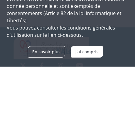
donnée personnelle et sont exemptés de
consentements (Article 82 de la loi Informatique et
Libertés).
Vous pouvez consulter les conditions générales
d’utilisation sur le lien ci-dessous.
En savoir plus
J'ai compris
Archives d'Alsace - Site de Colmar
Bâtiment M / Cité administrative
3, rue Fleischhauer
F-68026 COLMAR
(+33) 3 89 21 97 00
Nous contacter