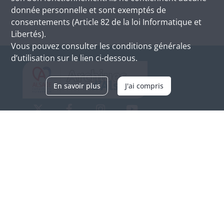
donnée personnelle et sont exemptés de
consentements (Article 82 de la loi Informatique et
Libertés).
Vous pouvez consulter les conditions générales
d’utilisation sur le lien ci-dessous.
En savoir plus
J'ai compris
Archives d'Alsace - Site de Colmar
Bâtiment M / Cité administrative
3, rue Fleischhauer
F-68026 COLMAR
(+33) 3 89 21 97 00
Nous contacter