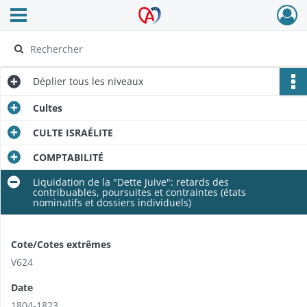
Ouvrir le menu déroulant
Archives Alsace - Colmar
Déplier
tous les niveaux
Cultes
CULTE ISRAÉLITE
COMPTABILITÉ
Liquidation de la "Dette Juive": retards des
contribuables, poursuites et contraintes (états
nominatifs et dossiers individuels)
Cote/Cotes extrêmes
V624
Date
1804-1823