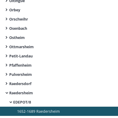
Oltingue
Orbey
Orschwihr
Osenbach
Ostheim
Ottmarsheim
Petit-Landau
Pfaffenheim
Pulversheim
Raedersdorf
Raedersheim
EDEPOT/8
1652-1689 Raedersheim