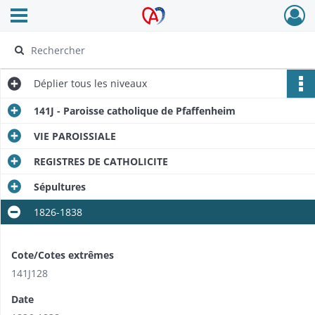
Ouvrir le menu déroulant
Archives Alsace - Colmar
Déplier
tous les niveaux
141J - Paroisse catholique de Pfaffenheim
VIE PAROISSIALE
REGISTRES DE CATHOLICITE
Sépultures
1826-1838
Cote/Cotes extrêmes
141J128
Date