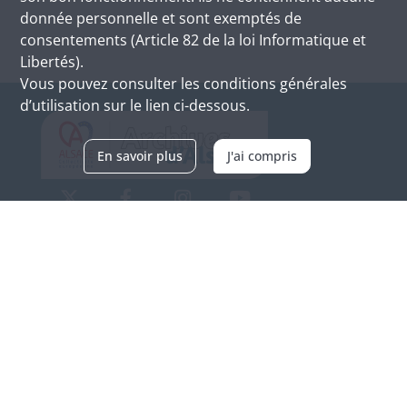
donnée personnelle et sont exemptés de
consentements (Article 82 de la loi Informatique et
Libertés).
Vous pouvez consulter les conditions générales
d’utilisation sur le lien ci-dessous.
En savoir plus
J'ai compris
Archives d'Alsace - Site de Colmar
Bâtiment M / Cité administrative
3, rue Fleischhauer
F-68026 COLMAR
(+33) 3 89 21 97 00
Nous contacter