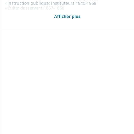
- Instruction publique: instituteurs 1840-1868
- Culte: desservant 1867-1868
- Contentieux 1834-1862
Afficher plus
1834: plan cadastral de la section B