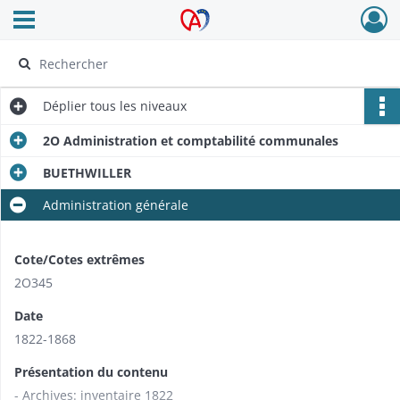
Ouvrir le menu déroulant
Archives Alsace - Colmar
Déplier
tous les niveaux
2O Administration et comptabilité communales
BUETHWILLER
Administration générale
Cote/Cotes extrêmes
2O345
Date
1822-1868
Présentation du contenu
- Archives: inventaire 1822