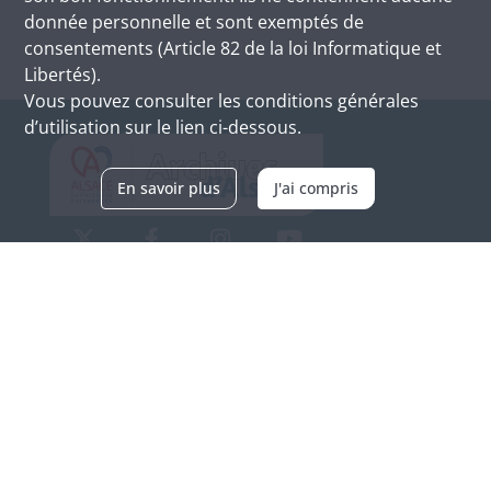
donnée personnelle et sont exemptés de
consentements (Article 82 de la loi Informatique et
Libertés).
Vous pouvez consulter les conditions générales
d’utilisation sur le lien ci-dessous.
En savoir plus
J'ai compris
Archives d'Alsace - Site de Colmar
Bâtiment M / Cité administrative
3, rue Fleischhauer
F-68026 COLMAR
(+33) 3 89 21 97 00
Nous contacter