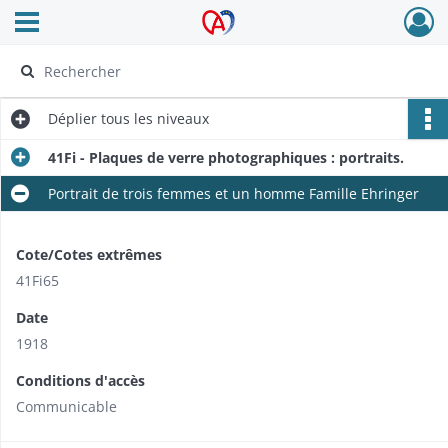
Ouvrir le menu déroulant
Archives Alsace - Colmar
Déplier
tous les niveaux
41Fi - Plaques de verre photographiques : portraits.
Portrait de trois femmes et un homme Famille Ehringer
Cote/Cotes extrêmes
41Fi65
Date
1918
Conditions d'accès
Communicable