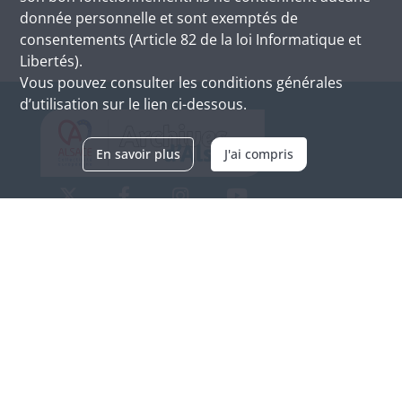
donnée personnelle et sont exemptés de
consentements (Article 82 de la loi Informatique et
Libertés).
Vous pouvez consulter les conditions générales
d’utilisation sur le lien ci-dessous.
En savoir plus
J'ai compris
Archives d'Alsace - Site de Colmar
Bâtiment M / Cité administrative
3, rue Fleischhauer
F-68026 COLMAR
(+33) 3 89 21 97 00
Nous contacter