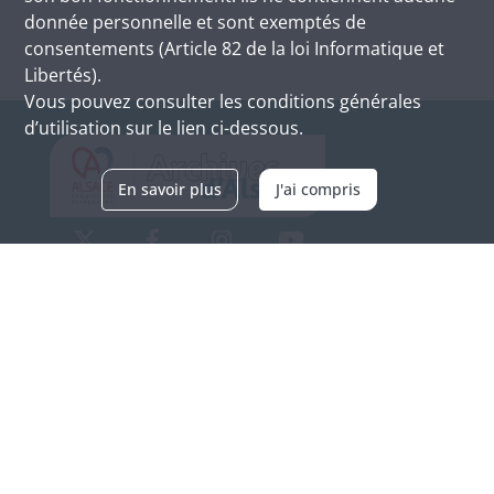
donnée personnelle et sont exemptés de
consentements (Article 82 de la loi Informatique et
Libertés).
Vous pouvez consulter les conditions générales
d’utilisation sur le lien ci-dessous.
En savoir plus
J'ai compris
Archives d'Alsace - Site de Colmar
Bâtiment M / Cité administrative
3, rue Fleischhauer
F-68026 COLMAR
(+33) 3 89 21 97 00
Nous contacter