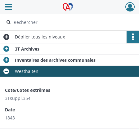
Ouvrir le menu déroulant
Archives Alsace - Colmar
Déplier
tous les niveaux
3T Archives
Inventaires des archives communales
Westhalten
Cote/Cotes extrêmes
3Tsuppl.354
Date
1843