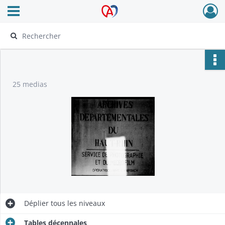
Ouvrir le menu déroulant
Archives Alsace - Colmar
25 medias
Déplier
tous les niveaux
Tables décennales