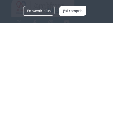
En savoir plus
J'ai compris
Archives d'Alsace - Site de Colmar
Bâtiment M / Cité administrative
3, rue Fleischhauer
F-68026 COLMAR
(+33) 3 89 21 97 00
Nous contacter
Horaires d'ouverture
Du mardi au vendredi
en continu de 9h à 17h