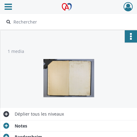
Ouvrir le menu déroulant
Archives Alsace - Colmar
1 media
Déplier
tous les niveaux
Notes
Raedersheim