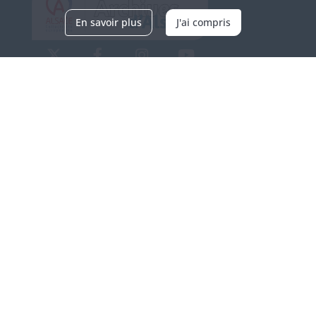
En savoir plus
J'ai compris
Archives d'Alsace - Site de Colmar
Bâtiment M / Cité administrative
3, rue Fleischhauer
F-68026 COLMAR
(+33) 3 89 21 97 00
Nous contacter
Horaires d'ouverture
Du mardi au vendredi
en continu de 9h à 17h