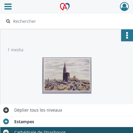
Ouvrir le menu déroulant
Archives Alsace - Colmar
1 media
Déplier
tous les niveaux
Estampes
Cathédrale de Strasbourg