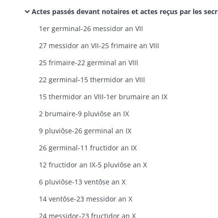
Actes passés devant notaires et actes reçus par les secrétaires des corps administratifs / Actes civils publics / Bürgerliche Urkunden
1er germinal-26 messidor an VII
27 messidor an VII-25 frimaire an VIII
25 frimaire-22 germinal an VIII
22 germinal-15 thermidor an VIII
15 thermidor an VIII-1er brumaire an IX
2 brumaire-9 pluviôse an IX
9 pluviôse-26 germinal an IX
26 germinal-11 fructidor an IX
12 fructidor an IX-5 pluviôse an X
6 pluviôse-13 ventôse an X
14 ventôse-23 messidor an X
24 messidor-23 fructidor an X