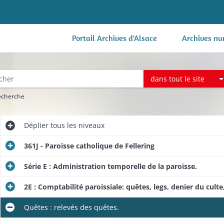
Portail Archives d'Alsace
Archives nu
dans tout le site
recherche
Déplier
tous les niveaux
361J - Paroisse catholique de Fellering
Série E : Administration temporelle de la paroisse.
2E : Comptabilité paroissiale: quêtes, legs, denier du cul
Quêtes : relevés des quêtes.