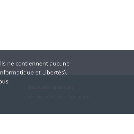
Ils ne contiennent aucune
nformatique et Libertés).
ous.
Découvrez également
Archives d'Alsace - Strasbourg