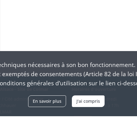
chniques nécessaires à son bon fonctionnement. 
exemptés de consentements (Article 82 de la loi I
nditions générales d’utilisation sur le lien ci-dess
Alsace - Site de Colmar
Horaires d'ouverture
/ Cité administrative
Du mardi au vendredi
En savoir plus
J'ai compris
schhauer
en continu de 9h à 17h
OLMAR
89 21 97 00
Venir
ntacter