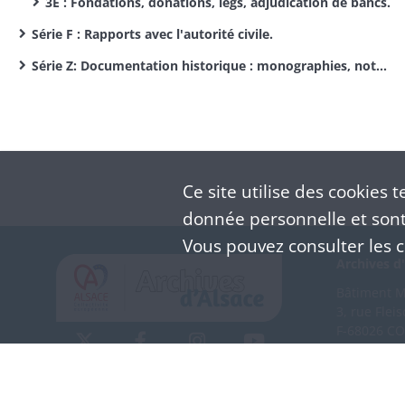
3E : Fondations, donations, legs, adjudication de bancs.
Série F : Rapports avec l'autorité civile.
Série Z: Documentation historique : monographies, notes d'érudit, journaux de curé, sermons, papiers privés.
Ce site utilise des
cookies
te
donnée personnelle et sont 
Vous pouvez consulter les co
Archives d'
Bâtiment M 
3, rue Flei
F-68026 C
(+33) 3 
Nous co