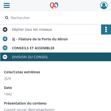
Ouvrir le menu déroulant
Archives Alsace - Colmar
Déplier
tous les niveaux
3J - Filature de la Porte du Miroir
CONSEILS ET ASSEMBLEE
DIVISION DU CONSEIL​
Cote/Cotes extrêmes
3J29
Date
1942
Présentation du contenu
Comité secret (Betriebgeheim)