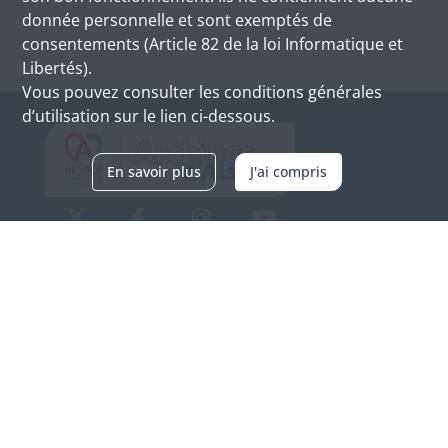
donnée personnelle et sont exemptés de
consentements (Article 82 de la loi Informatique et
Libertés).
Vous pouvez consulter les conditions générales
d’utilisation sur le lien ci-dessous.
En savoir plus
J'ai compris
Archives d'Alsace - Site de Colmar
Bâtiment M / Cité administrative
3, rue Fleischhauer
F-68026 COLMAR
(+33) 3 89 21 97 00
Nous contacter