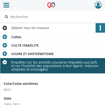
Ouvrir le menu déroulant
Archives Alsace - Colmar
Déplier
tous les niveaux
Cultes
CULTE ISRAÉLITE
USURE ET ANTISÉMITISME
Enquêtes sur les activités usuraires imputées aux juifs
et sur l'hostilité des populations à leur égard ; mesures
adoptées et envisagées
Cote/Cotes extrêmes
V611
Date
1806-1832