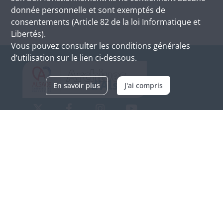
donnée personnelle et sont exemptés de
consentements (Article 82 de la loi Informatique et
Libertés).
Vous pouvez consulter les conditions générales
d’utilisation sur le lien ci-dessous.
En savoir plus
J'ai compris
Archives d'Alsace - Site de Colmar
Bâtiment M / Cité administrative
3, rue Fleischhauer
F-68026 COLMAR
(+33) 3 89 21 97 00
Nous contacter